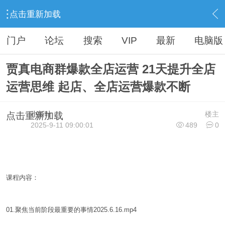
点击重新加载
›
小新叶网资源 加入VIP联系QQ:917164239
›
淘宝大学精品教程
›
内容
门户
论坛
搜索
VIP
最新
电脑版
贾真电商群爆款全店运营 21天提升全店
运营思维 起店、全店运营爆款不断
小新叶
楼主
点击重新加载
2025-9-11 09:00:01
489
0
课程内容：
01.聚焦当前阶段最重要的事情2025.6.16.mp4