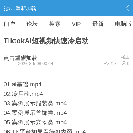
点击重新加载
›
小新叶网资源 加入VIP联系QQ:917164239
›
抖音快手专区（VIP抖音专区）
›
内容
门户
论坛
搜索
VIP
最新
电脑版
TiktokAi短视频快速冷启动
小新叶
楼主
点击重新加载
2025-8-5 08:00:04
218
0
01.ai基础.mp4
02.冷启动.mp4
03.案例展示服装类.mp4
04.案例展示首饰类.mp4
05.案例展示宠物类.mp4
06.TK平台如果看待AI内容.mp4