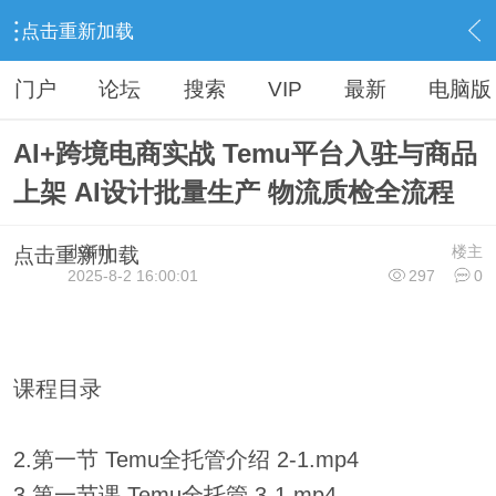
点击重新加载
›
小新叶网资源 加入VIP联系QQ:917164239
›
淘宝大学精品教程
›
内容
门户
论坛
搜索
VIP
最新
电脑版
AI+跨境电商实战 Temu平台入驻与商品
上架 AI设计批量生产 物流质检全流程
小新叶
楼主
点击重新加载
2025-8-2 16:00:01
297
0
课程目录
2.第一节 Temu全托管介绍 2-1.mp4
3.第一节课 Temu全托管 3-1.mp4