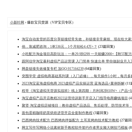
小新叶网
› 爆款宝贝货源（VIP宝贝专区）
淘宝自动发货的百度分享链接经常失效，补链接非常麻烦。现在给大家
他，靠减肥咨询，1单536元，1个月轻松4.4万+？
(23篇回复)
小吃配方淘金项目高阶玩法：一单29.9到299 一天能赚2000+【附5T配
跟阿信学淘宝暴利虚拟产品运营课 入门简单 快速出单 带你做副业月入
网盘链接失效修复专栏 加QQ:917164239
(64篇回复)
突围学堂·虚拟电商基础系列课（入门必修），每天操作1小时，每月多赚1
2023淘宝蓝海虚拟电商 2023虚拟产品实操运营 蓝海选品+案例拆解
(11
程哥《淘宝虚拟无货源实战班》线上第四期：月利润2到10W+（产品+玩
淘宝虚拟产品开店教程2022运营培训新手开店入门指导电商赚钱项目
(
聚贤·淘宝虚拟店铺项目：教你虚拟产品选品、售后处理、防范技术等
面包蛋糕咖啡奶茶烘焙进货开店全套制作教程
(3篇回复)
巴西烤肉技术配方 巴西烤肉拌饭配方 土耳其烤肉技术配方教程
(27篇回
网文写作写网络小说素材新手教程软件签约作者男女频大纲技巧模板
(