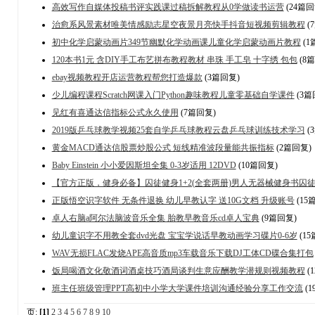
高效写作自媒体投稿书评实践课过稿拆解教程从0学做读书运营
(24篇回
治愈系风景素材唯美情感励志星空夜景月亮快手抖音短视频剪辑教程
(
初中化学启蒙动画片349节幽默化学动画课儿童化学启蒙动画片教程
(1
120本书1元 含DIY手工布艺拼布教程教材 串珠 手工皂 十字绣 包包
(8
ebay视频教程开店运营教程帮您打造爆款
(3篇回复)
少儿编程课程Scratch网课入门Python趣味教程儿童零基础自学课件
(3篇
见红有喜通达信指标公式永久使用
(7篇回复)
2019版乒乓球教学视频25套自学乒乓球教程云盘乒乓球训练技术学习
(
黄金MACD通达信股票炒股公式 短线精准波段量能共振指标
(2篇回复)
Baby Einstein 小小爱因斯坦全集 0-3岁适用 12DVD
(10篇回复)
【官方正版，健身必备】囚徒健身1+2(全套两册)男人无器械健身书囚徒健
正版悟空识字软件 无条件退换 幼儿早教认字 送10G文档 升级账号
(15
卓人右脑a阿尔法脑波音乐全集 胎教早教音乐cd卓人宝典
(9篇回复)
幼儿童识字不用教全套dvd光盘 宝宝学说话早教动画学习碟片0-6岁
(15
WAV无损FLAC发烧APE高音质mp3车载音乐下载DJ工体CD碟合集打包
饭局喝酒文化敬酒词酒桌技巧酒局谈判生意应酬教学潜规则视频教程
(
班主任班级管理PPT高初中小学大学课件培训沟通经验分享工作交流
(1
页:
[1]
2
3
4
5
6
7
8
9
10